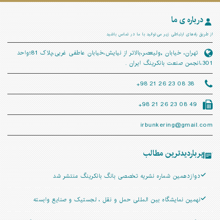
درباره ی ما
از طریق راه‌های ارتباطی زیر می‌توانید با ما در تماس باشید
تهران، خيابان ,ولیعصر،بالاتر از نیایش،خیابان عاطفی غربی،پلاک 81؛واحد
301،انجمن صنعت بانکرینگ ایران .
+98 21 26 23 08 38
+98 21 26 23 08 49
irbunkering@gmail.com
پرباردیدترین مطالب
دوازدهمین شماره نشریه تخصصی بانگ بانکرینگ منتشر شد
نهمین نمایشگاه بین المللی حمل و نقل ، لجستیک و صنایع وابسته